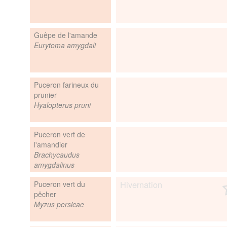
Guêpe de l'amande
Eurytoma amygdali
Puceron farineux du
prunier
Hyalopterus pruni
Puceron vert de
l'amandier
Brachycaudus
amygdalinus
gration
Hivernation
Puceron vert du
pêcher
Reproduction
Myzus persicae
ponte