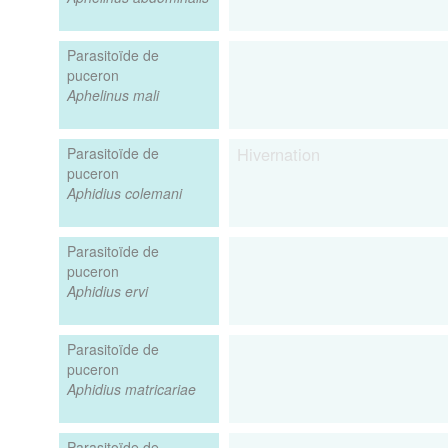
Parasitoïde de
puceron
Aphelinus mali
nte (hote)
Hivernation
Parasitoïde de
puceron
Émergence
Aphidius colemani
vol
Parasitoïde de
puceron
Aphidius ervi
Parasitoïde de
puceron
Aphidius matricariae
Parasitoïde de