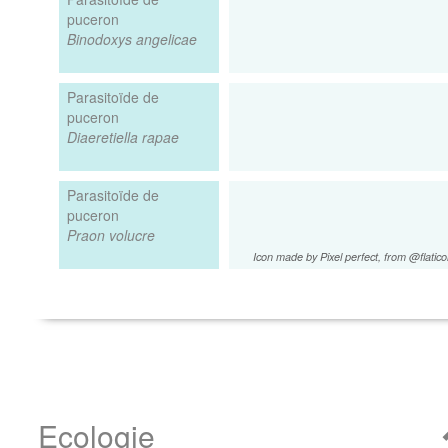
puceron
Binodoxys angelicae
Parasitoïde de
puceron
Diaeretiella rapae
Parasitoïde de
puceron
Praon volucre
Icon made by Pixel perfect, from @flatic
Ecologie