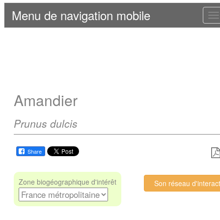
Menu de navigation mobile
T
n
Amandier
Prunus dulcis
Share
Zone biogéographique d'intérêt
Son réseau d'interac