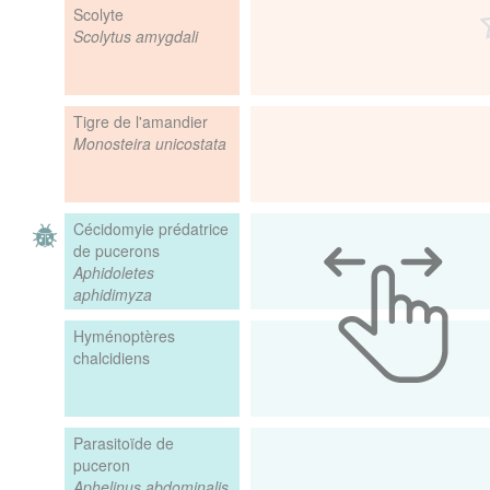
Scolyte
Scolytus amygdali
Tigre de l'amandier
Monosteira unicostata
Cécidomyie prédatrice
de pucerons
Aphidoletes
aphidimyza
Hyménoptères
chalcidiens
Parasitoïde de
puceron
Aphelinus abdominalis