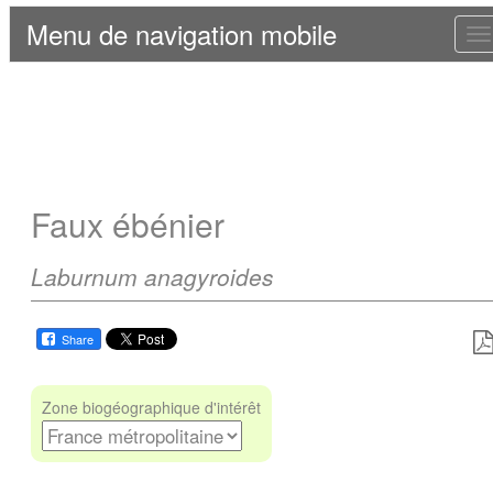
Menu de navigation mobile
T
n
Faux ébénier
Laburnum anagyroides
Share
Zone biogéographique d'intérêt