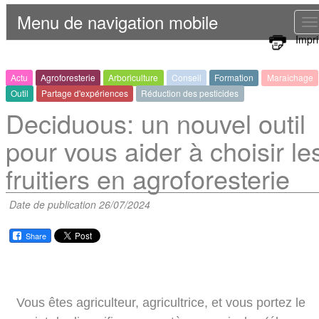
Menu de navigation mobile
T
Impr
n
Actu
Agroforesterie
Arboriculture
Conseil
Formation
Maraîchage
Outil
Partage d'expériences
Réduction des pesticides
Deciduous: un nouvel outil
pour vous aider à choisir le
fruitiers en agroforesterie
Date de publication 26/07/2024
Share
Vous êtes agriculteur, agricultrice, et vous portez le