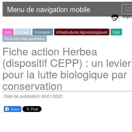
Menu de navigation mobile
T
Impr
n
Actu
Conseil
Formation
Infrastructures Agroécologiques
Outil
Réduction des pesticides
Fiche action Herbea
(dispositif CEPP) : un levier
pour la lutte biologique par
conservation
Date de publication 08/01/2025
Share