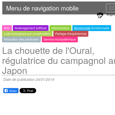
Menu de navigation mobile
T
Impr
n
Actu
Aménagement artificiel
Arboriculture
Biodiversité
fonctionnelle
Lutte biologique par conservation
Partage d'expériences
Réduction des pesticides
Service écosystémique
La chouette de l'Oural,
régulatrice du campagnol a
Japon
Date de publication 24/01/2019
Share