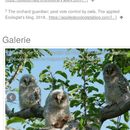
2
The orchard guardian: pest vole control by owls, The applied
Ecologist's blog, 2018.,
https://appliedecologistsblog.com/[...]
Galerie
© Murano C, 2018. Chouette de l'Oural, prédatrice redoutable
campagnols dans les vergers de pommiers japonais.