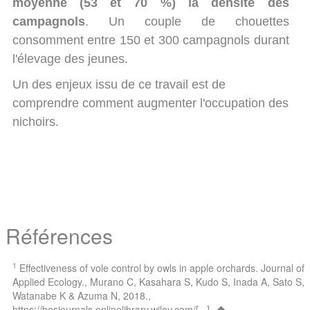
moyenne (53 et 70 %) la densité des
campagnols
. Un couple de chouettes
consomment entre 150 et 300 campagnols durant
l'élevage des jeunes.
Un des enjeux issu de ce travail est de
comprendre comment augmenter l'occupation des
nichoirs.
Références
1
Effectiveness of vole control by owls in apple orchards. Journal of
Applied Ecology., Murano C, Kasahara S, Kudo S, Inada A, Sato S,
Watanabe K & Azuma N, 2018.,
https://besjournals.onlinelibrary.wiley.com/[...]