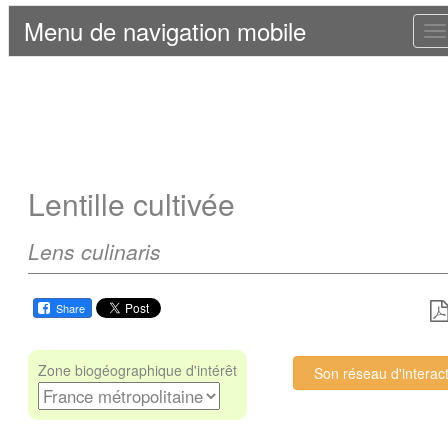
Menu de navigation mobile
T
n
Lentille cultivée
Lens culinaris
Share
Zone biogéographique d'intérêt
Son réseau d'interac