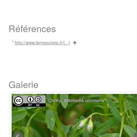
Références
1
http://www.terresunivia.fr/[...]
Galerie
ChriKo, Wikimedia commons