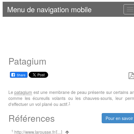
Menu de navigation mobile
T
n
Patagium
Share
Le
patagium
est une membrane de peau présente sur certains a
comme les écureuils volants ou les chauves-souris, leur perm
1
d'effectuer un vol plané ou actif.
Références
Pour en savoir
1
http://www.larousse.fr/[...]