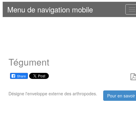
Menu de navigation mobile
T
n
Tégument
Share
Désigne l'enveloppe externe des arthropodes.
Pour en savoir