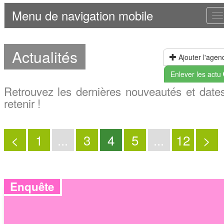
Menu de navigation mobile
T
n
Actualités
Ajouter l'agen
Enlever les actu
Retrouvez les dernières nouveautés et date
retenir !
<
1
...
3
4
5
...
12
>
Enquête